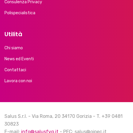
Consulenza Privacy
Polispecialistica
Utilità
Chi siamo
News ed Eventi
Contattaci
Lavora con noi
Salus S.r.l. - Via Roma, 20 34170 Gorizia - T. +39 0481
30823
E-mail:
info@salusfvg.it
- PEC: salus@oipec.it